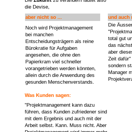
Die
Zukunft
zu verändern lautet also
die Devise,
aber nicht so ...
und auch n
Die Äusse
Noch wird Projektmanagement
"Projektma
bei manchen
total gut u
Entscheidungsträgern als reine
das nächs
Bürokratie für Aufgaben
aber diese
angesehen, die ohne den
Zeit dafür"
Papierkram viel schneller
sondern s
vorangetrieben werden könnten,
Manager m
allein durch die Anwendung des
Projektver
gesunden Menschenverstands.
Was Kunden sagen:
"Projektmanagement kann dazu
führen, dass Kunden zufriedener sind
mit dem Ergebnis und auch mit der
Arbeit selbst. Kann. Muss nicht. Aber