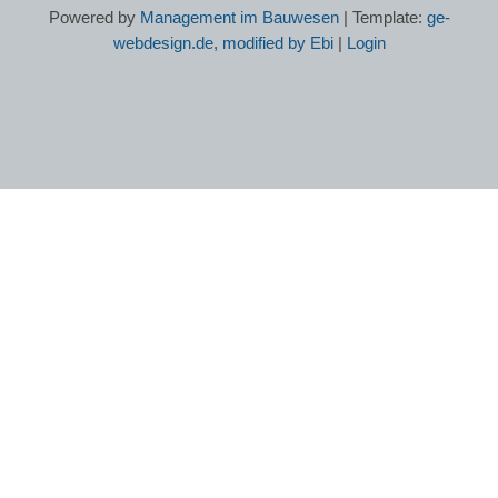
Powered by
Management im Bauwesen
| Template:
ge-
webdesign.de, modified by Ebi
|
Login